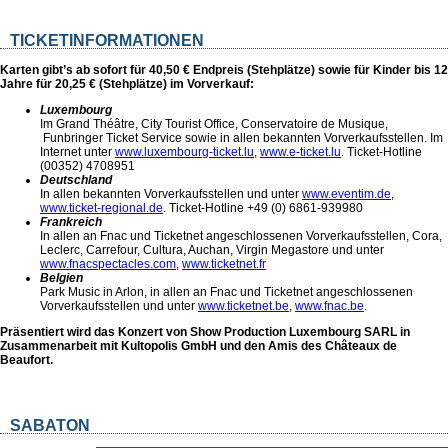
TICKETINFORMATIONEN
Karten gibt’s ab sofort für 40,50 € Endpreis (Stehplätze) sowie für Kinder bis 12
Jahre für 20,25 € (Stehplätze) im Vorverkauf:
Luxembourg
Im Grand Théâtre, City Tourist Office, Conservatoire de Musique,
Funbringer Ticket Service sowie in allen bekannten Vorverkaufsstellen. Im
Internet unter
www.luxembourg-ticket.lu
,
www.e-ticket.lu
. Ticket-Hotline
(00352) 4708951
Deutschland
In allen bekannten Vorverkaufsstellen und unter
www.eventim.de
,
www.ticket-regional.de
. Ticket-Hotline +49 (0) 6861-939980
Frankreich
In allen an Fnac und Ticketnet angeschlossenen Vorverkaufsstellen, Cora,
Leclerc, Carrefour, Cultura, Auchan, Virgin Megastore und unter
www.fnacspectacles.com
,
www.ticketnet.fr
Belgien
Park Music in Arlon, in allen an Fnac und Ticketnet angeschlossenen
Vorverkaufsstellen und unter
www.ticketnet.be
,
www.fnac.be
.
Präsentiert wird das Konzert von Show Production Luxembourg SARL in
Zusammenarbeit mit Kultopolis GmbH und den Amis des Châteaux de
Beaufort.
SABATON