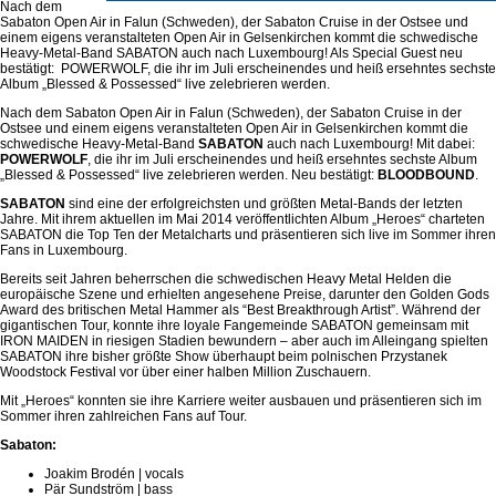
Nach dem
Sabaton Open Air in Falun (Schweden), der Sabaton Cruise in der Ostsee und
einem eigens veranstalteten Open Air in Gelsenkirchen kommt die schwedische
Heavy-Metal-Band SABATON auch nach Luxembourg! Als Special Guest neu
bestätigt: POWERWOLF, die ihr im Juli erscheinendes und heiß ersehntes sechste
Album „Blessed & Possessed“ live zelebrieren werden.
Nach dem Sabaton Open Air in Falun (Schweden), der Sabaton Cruise in der
Ostsee und einem eigens veranstalteten Open Air in Gelsenkirchen kommt die
schwedische Heavy-Metal-Band
SABATON
auch nach Luxembourg! Mit dabei:
POWERWOLF
, die ihr im Juli erscheinendes und heiß ersehntes sechste Album
„Blessed & Possessed“ live zelebrieren werden. Neu bestätigt:
BLOODBOUND
.
SABATON
sind eine der erfolgreichsten und größten Metal-Bands der letzten
Jahre. Mit ihrem aktuellen im Mai 2014 veröffentlichten Album „Heroes“ charteten
SABATON die Top Ten der Metalcharts und präsentieren sich live im Sommer ihren
Fans in Luxembourg.
Bereits seit Jahren beherrschen die schwedischen Heavy Metal Helden die
europäische Szene und erhielten angesehene Preise, darunter den Golden Gods
Award des britischen Metal Hammer als “Best Breakthrough Artist”. Während der
gigantischen Tour, konnte ihre loyale Fangemeinde SABATON gemeinsam mit
IRON MAIDEN in riesigen Stadien bewundern – aber auch im Alleingang spielten
SABATON ihre bisher größte Show überhaupt beim polnischen Przystanek
Woodstock Festival vor über einer halben Million Zuschauern.
Mit „Heroes“ konnten sie ihre Karriere weiter ausbauen und präsentieren sich im
Sommer ihren zahlreichen Fans auf Tour.
Sabaton
:
Joakim Brodén | vocals
Pär Sundström | bass