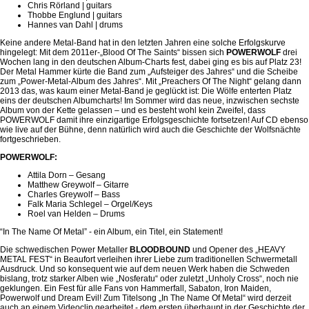
Chris Rörland | guitars
Thobbe Englund | guitars
Hannes van Dahl | drums
Keine andere Metal-Band hat in den letzten Jahren eine solche Erfolgskurve
hingelegt: Mit dem 2011er-„Blood Of The Saints“ bissen sich
POWERWOLF
drei
Wochen lang in den deutschen Album-Charts fest, dabei ging es bis auf Platz 23!
Der Metal Hammer kürte die Band zum „Aufsteiger des Jahres“ und die Scheibe
zum „Power-Metal-Album des Jahres“. Mit „Preachers Of The Night“ gelang dann
2013 das, was kaum einer Metal-Band je geglückt ist: Die Wölfe enterten Platz
eins der deutschen Albumcharts! Im Sommer wird das neue, inzwischen sechste
Album von der Kette gelassen – und es besteht wohl kein Zweifel, dass
POWERWOLF damit ihre einzigartige Erfolgsgeschichte fortsetzen! Auf CD ebenso
wie live auf der Bühne, denn natürlich wird auch die Geschichte der Wolfsnächte
fortgeschrieben.
POWERWOLF
:
Attila Dorn – Gesang
Matthew Greywolf – Gitarre
Charles Greywolf – Bass
Falk Maria Schlegel – Orgel/Keys
Roel van Helden – Drums
“In The Name Of Metal” - ein Album, ein Titel, ein Statement!
Die schwedischen Power Metaller
BLOODBOUND
und Opener des „HEAVY
METAL FEST“ in Beaufort verleihen ihrer Liebe zum traditionellen Schwermetall
Ausdruck. Und so konsequent wie auf dem neuen Werk haben die Schweden
bislang, trotz starker Alben wie „Nosferatu“ oder zuletzt „Unholy Cross“, noch nie
geklungen. Ein Fest für alle Fans von Hammerfall, Sabaton, Iron Maiden,
Powerwolf und Dream Evil! Zum Titelsong „In The Name Of Metal“ wird derzeit
auch an einem Videoclip gearbeitet - dem ersten überhaupt in der Geschichte der