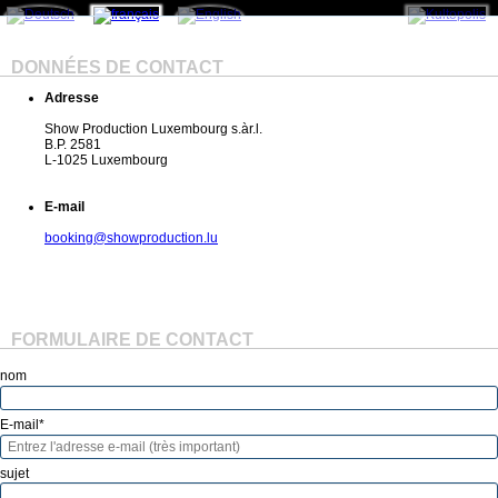
DONNÉES DE CONTACT
Adresse
Show Production Luxembourg s.àr.l.
B.P. 2581
L-1025 Luxembourg
E-mail
booking@showproduction.lu
FORMULAIRE DE CONTACT
nom
E-mail
*
sujet