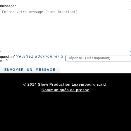
message
*
Veuillez additionner 3
question
*
et 9.
© 2014 Show Production Luxembourg s.àr.l.
Communiqués de presse